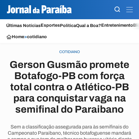
Esportes
Entretenimento
Bl
Últimas Notícias
Política
Qual a Boa?
Home
>
cotidiano
COTIDIANO
Gerson Gusmão promete
Botafogo-PB com força
total contra o Atlético-PB
para conquistar vaga na
semifinal do Paraibano
Sem a classificação assegurada para às semifinais do
Campeonato Paraibano, técnico botafoguense mandará