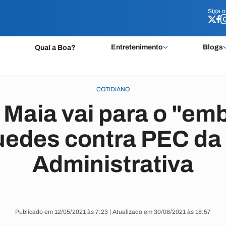
Siga 
Siga 
Entretenimento
Blogs
Qual a Boa?
COTIDIANO
 Maia vai para o "em
uedes contra PEC da
Administrativa
Publicado em 12/05/2021 às 7:23 | Atualizado em 30/08/2021 às 18:57