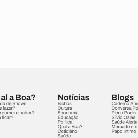
al a Boa?
Notícias
Blogs
da de Shows
Bichos
Caderno Ani
e fazer?
Cultura
Conversa Pol
 comer e beber?
Economia
Pleno Poder
 ficar?
Educação
Sílvio Osias
Política
Saúde Alerta
Qual a Boa?
Mercado em
Cotidiano
Papo Íntimo
Saúde