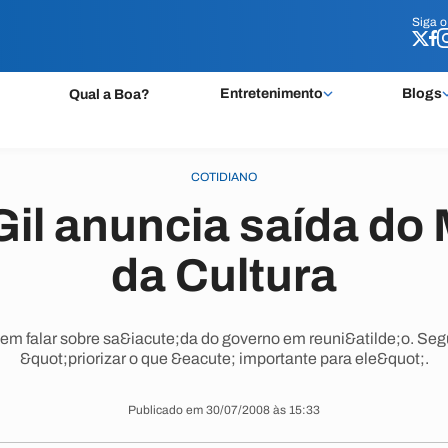
Siga 
Siga 
Entretenimento
Blogs
Qual a Boa?
COTIDIANO
Gil anuncia saída do 
da Cultura
em falar sobre sa&iacute;da do governo em reuni&atilde;o. Segu
&quot;priorizar o que &eacute; importante para ele&quot;.
Publicado em 30/07/2008 às 15:33