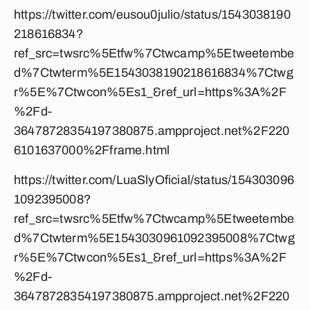
https://twitter.com/eusou0julio/status/1543038190
218616834?
ref_src=twsrc%5Etfw%7Ctwcamp%5Etweetembe
d%7Ctwterm%5E1543038190218616834%7Ctwg
r%5E%7Ctwcon%5Es1_&ref_url=https%3A%2F
%2Fd-
36478728354197380875.ampproject.net%2F220
6101637000%2Fframe.html
https://twitter.com/LuaSlyOficial/status/154303096
1092395008?
ref_src=twsrc%5Etfw%7Ctwcamp%5Etweetembe
d%7Ctwterm%5E1543030961092395008%7Ctwg
r%5E%7Ctwcon%5Es1_&ref_url=https%3A%2F
%2Fd-
36478728354197380875.ampproject.net%2F220