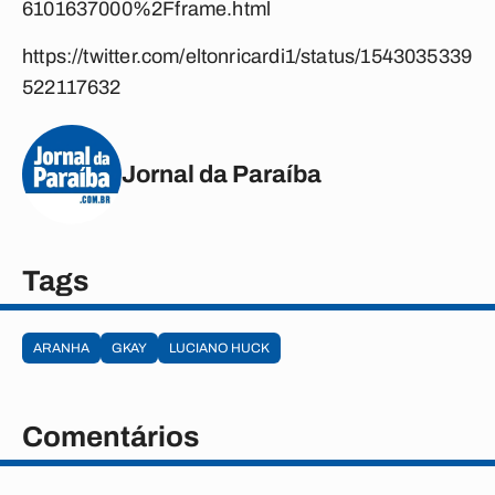
6101637000%2Fframe.html
https://twitter.com/eltonricardi1/status/1543035339
522117632
Jornal da Paraíba
Tags
ARANHA
GKAY
LUCIANO HUCK
Comentários