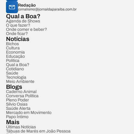
Redação
jornalismo@jornaldaparaiba.com.br
Qual a Boa?
Agenda de Shows
O que fazer?
Onde comer e beber?
Onde ficar?
Notícias
Bichos
Cultura
Economia
Educação
Política
Qual a Boa?
Cotidiano
Saúde
Tecnologia
Meio Ambiente
Blogs
Caderno Animal
Conversa Política
Pleno Poder
Sílvio Osias
Saúde Alerta
Mercado em Movimento
Papo Íntimo
Mais
Últimas Notícias
Tábuas de Marés em João Pessoa