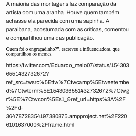
A maioria das montagens faz comparação da
artista com uma aranha. Houve quem também
achasse ela parecida com uma sapinha. A
paraibana, acostumada com as críticas, comentou
e compartilhou uma das publicação.
Quem foi o engraçadinho?", escreveu a influenciadora, que
compartilhou os memes.
https://twitter.com/Eduardo_melo07/status/154303
6551432732672?
ref_src=twsrc%5Etfw%7Ctwcamp%5Etweetembe
d%7Ctwterm%5E1543036551432732672%7Ctwg
r%5E%7Ctwcon%5Es1_&ref_url=https%3A%2F
%2Fd-
36478728354197380875.ampproject.net%2F220
6101637000%2Fframe.html