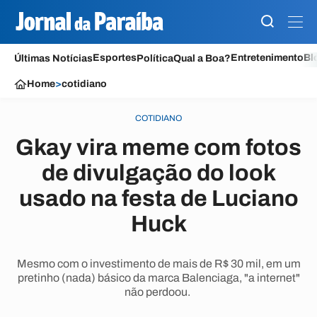
Esportes
Entretenimento
Bl
Últimas Notícias
Política
Qual a Boa?
Home
>
cotidiano
COTIDIANO
Gkay vira meme com fotos
de divulgação do look
usado na festa de Luciano
Huck
Mesmo com o investimento de mais de R$ 30 mil, em um
pretinho (nada) básico da marca Balenciaga, "a internet"
não perdoou.