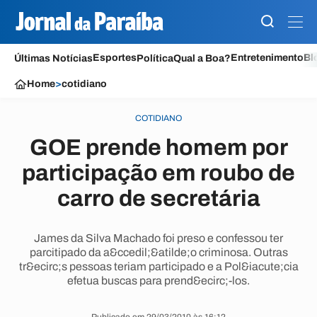
Esportes
Entretenimento
Bl
Últimas Notícias
Política
Qual a Boa?
Home
>
cotidiano
COTIDIANO
GOE prende homem por
participação em roubo de
carro de secretária
James da Silva Machado foi preso e confessou ter
parcitipado da a&ccedil;&atilde;o criminosa. Outras
tr&ecirc;s pessoas teriam participado e a Pol&iacute;cia
efetua buscas para prend&ecirc;-los.