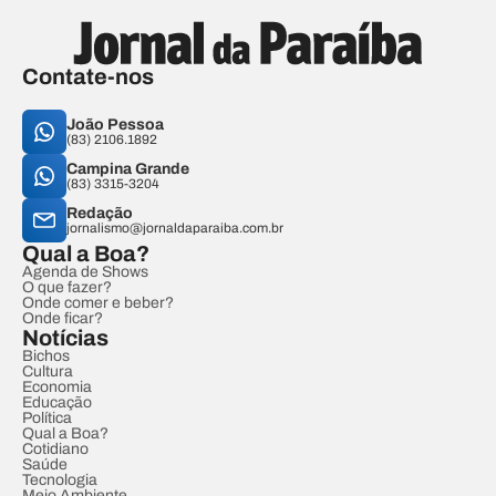
Contate-nos
João Pessoa
(83) 2106.1892
Campina Grande
(83) 3315-3204
Redação
jornalismo@jornaldaparaiba.com.br
Qual a Boa?
Agenda de Shows
O que fazer?
Onde comer e beber?
Onde ficar?
Notícias
Bichos
Cultura
Economia
Educação
Política
Qual a Boa?
Cotidiano
Saúde
Tecnologia
Meio Ambiente