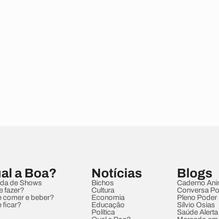
al a Boa?
Notícias
Blogs
da de Shows
Bichos
Caderno Ani
e fazer?
Cultura
Conversa Pol
 comer e beber?
Economia
Pleno Poder
 ficar?
Educação
Sílvio Osias
Política
Saúde Alerta