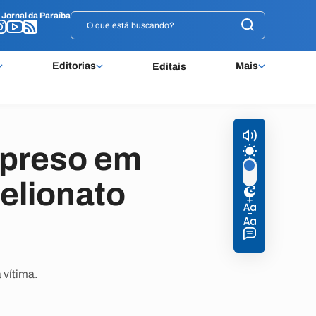
o
o
Jornal da Paraíba
Jornal da Paraíba
Editorias
Mais
Editais
 preso em
elionato
 vítima.