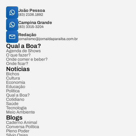
João Pessoa
(83) 2106.1892
Campina Grande
(83) 3315-3204
Redação
jornalismo@jornaldaparaiba.com.br
Qual a Boa?
Agenda de Shows
O que fazer?
Onde comer e beber?
Onde ficar?
Notícias
Bichos
Cultura
Economia
Educação
Política
Qual a Boa?
Cotidiano
Saúde
Tecnologia
Meio Ambiente
Blogs
Caderno Animal
Conversa Política
Pleno Poder
Sílvio Osias