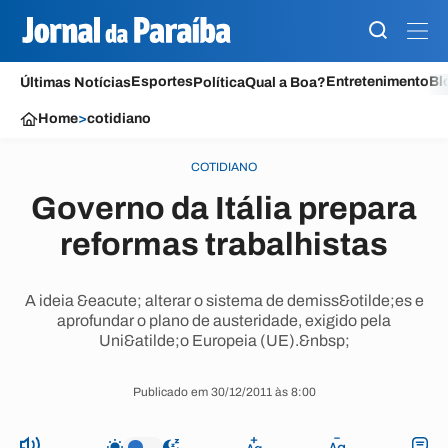
Esportes
Entretenimento
Bl
Últimas Notícias
Política
Qual a Boa?
Home
>
cotidiano
COTIDIANO
Governo da Itália prepara
reformas trabalhistas
A ideia &eacute; alterar o sistema de demiss&otilde;es e
aprofundar o plano de austeridade, exigido pela
Uni&atilde;o Europeia (UE).&nbsp;
Publicado em 30/12/2011 às 8:00