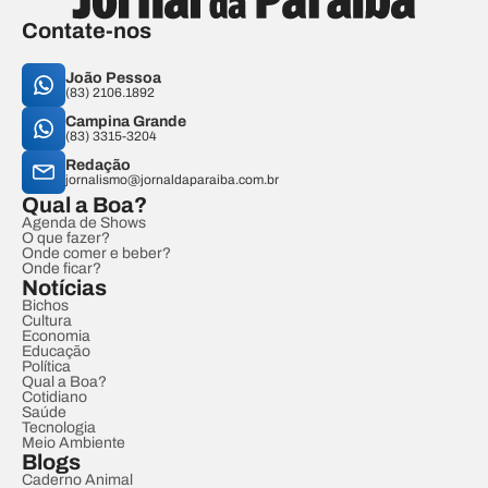
Contate-nos
João Pessoa
(83) 2106.1892
Campina Grande
(83) 3315-3204
Redação
jornalismo@jornaldaparaiba.com.br
Qual a Boa?
Agenda de Shows
O que fazer?
Onde comer e beber?
Onde ficar?
Notícias
Bichos
Cultura
Economia
Educação
Política
Qual a Boa?
Cotidiano
Saúde
Tecnologia
Meio Ambiente
Blogs
Caderno Animal