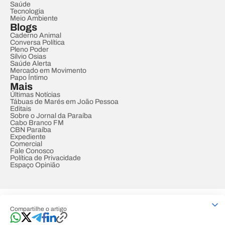
Saúde
Tecnologia
Meio Ambiente
Blogs
Caderno Animal
Conversa Política
Pleno Poder
Sílvio Osias
Saúde Alerta
Mercado em Movimento
Papo Íntimo
Mais
Últimas Notícias
Tábuas de Marés em João Pessoa
Editais
Sobre o Jornal da Paraíba
Cabo Branco FM
CBN Paraíba
Expediente
Comercial
Fale Conosco
Política de Privacidade
Espaço Opinião
© REDE PARAÍBA DE COMUNICAÇÃO
Compartilhe o artigo
Developed by
Designed by