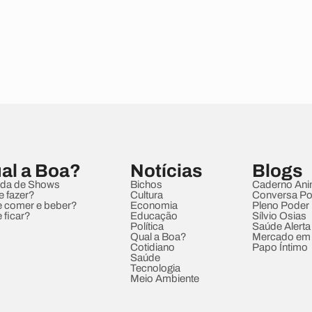
al a Boa?
Notícias
Blogs
da de Shows
Bichos
Caderno Ani
e fazer?
Cultura
Conversa Pol
 comer e beber?
Economia
Pleno Poder
 ficar?
Educação
Sílvio Osias
Política
Saúde Alerta
Qual a Boa?
Mercado em
Cotidiano
Papo Íntimo
Saúde
Tecnologia
Meio Ambiente