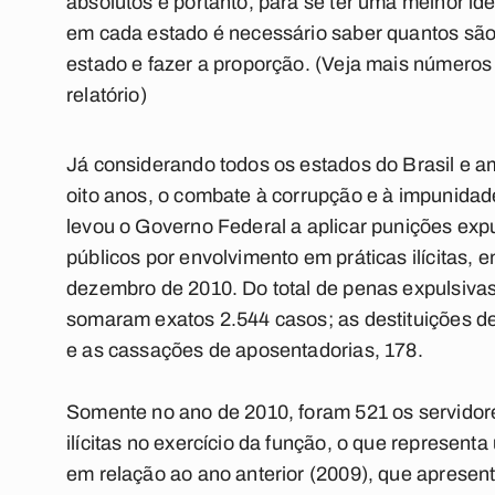
absolutos e portanto, para se ter uma melhor ide
em cada estado é necessário saber quantos são
estado e fazer a proporção. (Veja mais números 
relatório)
Já considerando todos os estados do Brasil e 
oito anos, o combate à corrupção e à impunidad
levou o Governo Federal a aplicar punições exp
públicos por envolvimento em práticas ilícitas, e
dezembro de 2010. Do total de penas expulsiva
somaram exatos 2.544 casos; as destituições d
e as cassações de aposentadorias, 178.
Somente no ano de 2010, foram 521 os servidore
ilícitas no exercício da função, o que represen
em relação ao ano anterior (2009), que apresen