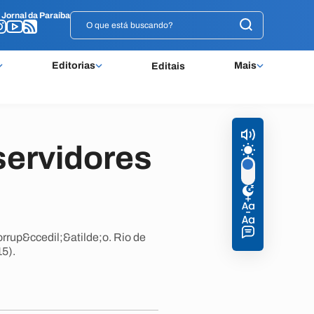
o
o
Jornal da Paraíba
Jornal da Paraíba
Editorias
Mais
Editais
servidores
rrup&ccedil;&atilde;o. Rio de
15).