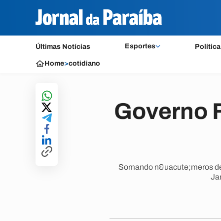
Esportes
Últimas Notícias
Política
Home
>
cotidiano
Governo F
Somando n&uacute;meros de to
Jan