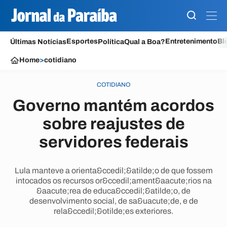
Esportes
Entretenimento
Bl
Últimas Notícias
Política
Qual a Boa?
Home
>
cotidiano
COTIDIANO
Governo mantém acordos
sobre reajustes de
servidores federais
Lula manteve a orienta&ccedil;&atilde;o de que fossem
intocados os recursos or&ccedil;ament&aacute;rios na
&aacute;rea de educa&ccedil;&atilde;o, de
desenvolvimento social, de sa&uacute;de, e de
rela&ccedil;&otilde;es exteriores.