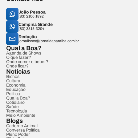
João Pessoa
(83) 2106.1892
Campina Grande
(83) 3315-3204
Redação
jornalismo@jornaldaparaiba.com.br
Qual a Boa?
Agenda de Shows
O que fazer?
Onde comer e beber?
Onde ficar?
Notícias
Bichos
Cultura
Economia
Educação
Política
Qual a Boa?
Cotidiano
Saúde
Tecnologia
Meio Ambiente
Blogs
Caderno Animal
Conversa Política
Pleno Poder