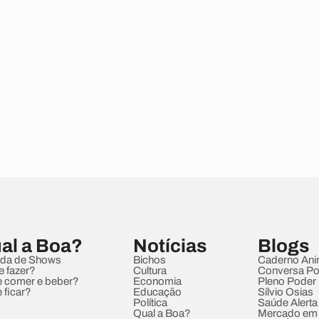
al a Boa?
Notícias
Blogs
da de Shows
Bichos
Caderno Ani
e fazer?
Cultura
Conversa Pol
 comer e beber?
Economia
Pleno Poder
 ficar?
Educação
Sílvio Osias
Política
Saúde Alerta
Qual a Boa?
Mercado em