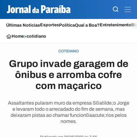
Esportes
Entretenimento
Bl
Últimas Notícias
Política
Qual a Boa?
Home
>
cotidiano
COTIDIANO
Grupo invade garagem de
ônibus e arromba cofre
com maçarico
Assaltantes pularam muro da empresa S&atilde;o Jorge
e levaram todo o arrecadado do fim de semana, mas
deixaram pistas ao chamar funcion&aacute;rios pelos
nomes.