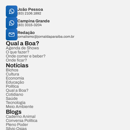
João Pessoa
(83) 2106.1892
Campina Grande
(83) 3315-3204
Redação
jornalismo@jornaldaparaiba.com.br
Qual a Boa?
Agenda de Shows
O que fazer?
Onde comer e beber?
Onde ficar?
Notícias
Bichos
Cultura
Economia
Educação
Política
Qual a Boa?
Cotidiano
Saúde
Tecnologia
Meio Ambiente
Blogs
Caderno Animal
Conversa Política
Pleno Poder
Sílvio Osias