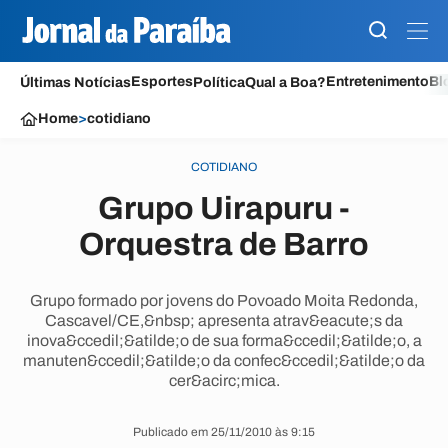
Esportes
Entretenimento
Bl
Últimas Notícias
Política
Qual a Boa?
Home
>
cotidiano
COTIDIANO
Grupo Uirapuru -
Orquestra de Barro
Grupo formado por jovens do Povoado Moita Redonda,
Cascavel/CE,&nbsp; apresenta atrav&eacute;s da
inova&ccedil;&atilde;o de sua forma&ccedil;&atilde;o, a
manuten&ccedil;&atilde;o da confec&ccedil;&atilde;o da
cer&acirc;mica.
Publicado em 25/11/2010 às 9:15