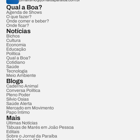
jornalismo@jornaldaparaiba.com.br
Qual a Boa?
Agenda de Shows
O que fazer?
Onde comer e beber?
Onde ficar?
Notícias
Bichos
Cultura
Economia
Educação
Política
Qual a Boa?
Cotidiano
Saúde
Tecnologia
Meio Ambiente
Blogs
Caderno Animal
Conversa Política
Pleno Poder
Sílvio Osias
Saúde Alerta
Mercado em Movimento
Papo Íntimo
Mais
Últimas Notícias
Tábuas de Marés em João Pessoa
Editais
Sobre o Jornal da Paraíba