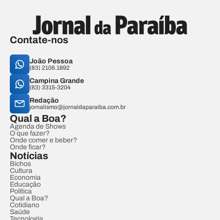
Contate-nos
João Pessoa
(83) 2106.1892
Campina Grande
(83) 3315-3204
Redação
jornalismo@jornaldaparaiba.com.br
Qual a Boa?
Agenda de Shows
O que fazer?
Onde comer e beber?
Onde ficar?
Notícias
Bichos
Cultura
Economia
Educação
Política
Qual a Boa?
Cotidiano
Saúde
Tecnologia