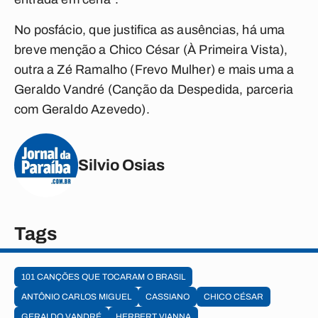
No posfácio, que justifica as ausências, há uma
breve menção a Chico César (
À Primeira Vista
),
outra a Zé Ramalho (
Frevo Mulher
) e mais uma a
Geraldo Vandré (
Canção da Despedida
, parceria
com Geraldo Azevedo).
Silvio Osias
Tags
101 CANÇÕES QUE TOCARAM O BRASIL
ANTÔNIO CARLOS MIGUEL
CASSIANO
CHICO CÉSAR
GERALDO VANDRÉ
HERBERT VIANNA