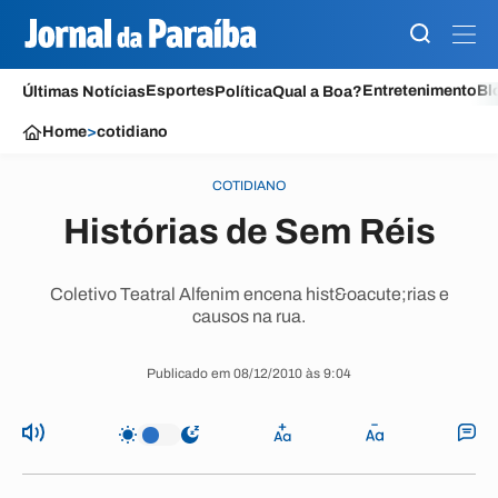
Esportes
Entretenimento
Bl
Últimas Notícias
Política
Qual a Boa?
Home
>
cotidiano
COTIDIANO
Histórias de Sem Réis
Coletivo Teatral Alfenim encena hist&oacute;rias e
causos na rua.
Publicado em 08/12/2010 às 9:04