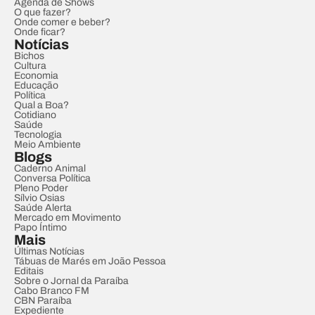
Agenda de Shows
O que fazer?
Onde comer e beber?
Onde ficar?
Notícias
Bichos
Cultura
Economia
Educação
Política
Qual a Boa?
Cotidiano
Saúde
Tecnologia
Meio Ambiente
Blogs
Caderno Animal
Conversa Política
Pleno Poder
Sílvio Osias
Saúde Alerta
Mercado em Movimento
Papo Íntimo
Mais
Últimas Notícias
Tábuas de Marés em João Pessoa
Editais
Sobre o Jornal da Paraíba
Cabo Branco FM
CBN Paraíba
Expediente