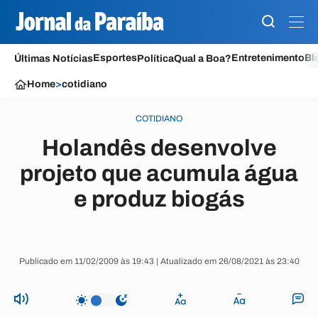
Esportes
Entretenimento
Bl
Últimas Notícias
Política
Qual a Boa?
Home
>
cotidiano
COTIDIANO
Holandês desenvolve
projeto que acumula água
e produz biogás
Publicado em 11/02/2009 às 19:43 | Atualizado em 26/08/2021 às 23:40