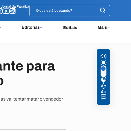
o
o
Jornal da Paraíba
Jornal da Paraíba
Editorias
Mais
Editais
nte para
o
as vai tentar matar o vendedor