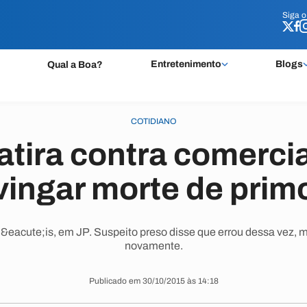
Siga 
Siga 
Entretenimento
Blogs
Qual a Boa?
COTIDIANO
tira contra comercia
vingar morte de prim
R&eacute;is, em JP. Suspeito preso disse que errou dessa vez, m
novamente.
Publicado em 30/10/2015 às 14:18