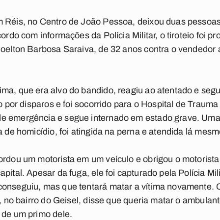
 Réis, no Centro de João Pessoa, deixou duas pessoas f
cordo com informações da Polícia Militar, o tiroteio foi 
Joelton Barbosa Saraiva, de 32 anos contra o vendedor 
ma, que era alvo do bandido, reagiu ao atentado e segu
do por disparos e foi socorrido para o Hospital de Trau
e emergência e segue internado em estado grave. Uma
va de homicídio, foi atingida na perna e atendida lá me
ordou um motorista em um veículo e obrigou o motorista
pital. Apesar da fuga, ele foi capturado pela Polícia Mil
onseguiu, mas que tentará matar a vítima novamente. O 
l, no bairro do Geisel, disse que queria matar o ambulant
 de um primo dele.