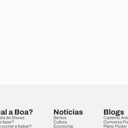
al a Boa?
Notícias
Blogs
da de Shows
Bichos
Caderno Ani
e fazer?
Cultura
Conversa Pol
 comer e beber?
Economia
Pleno Poder