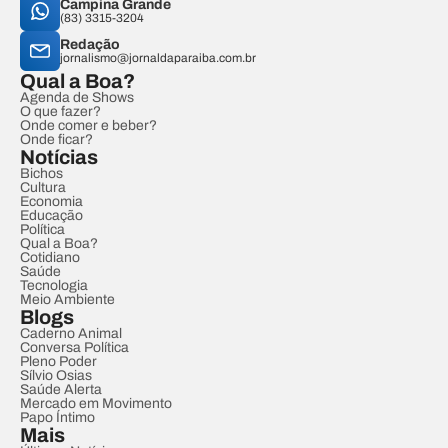
Campina Grande
(83) 3315-3204
Redação
jornalismo@jornaldaparaiba.com.br
Qual a Boa?
Agenda de Shows
O que fazer?
Onde comer e beber?
Onde ficar?
Notícias
Bichos
Cultura
Economia
Educação
Política
Qual a Boa?
Cotidiano
Saúde
Tecnologia
Meio Ambiente
Blogs
Caderno Animal
Conversa Política
Pleno Poder
Sílvio Osias
Saúde Alerta
Mercado em Movimento
Papo Íntimo
Mais