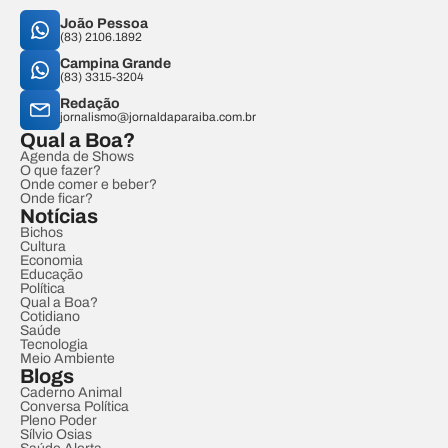
João Pessoa
(83) 2106.1892
Campina Grande
(83) 3315-3204
Redação
jornalismo@jornaldaparaiba.com.br
Qual a Boa?
Agenda de Shows
O que fazer?
Onde comer e beber?
Onde ficar?
Notícias
Bichos
Cultura
Economia
Educação
Política
Qual a Boa?
Cotidiano
Saúde
Tecnologia
Meio Ambiente
Blogs
Caderno Animal
Conversa Política
Pleno Poder
Sílvio Osias