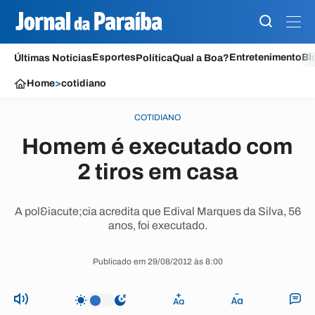
Esportes
Entretenimento
Bl
Últimas Notícias
Política
Qual a Boa?
Home
>
cotidiano
COTIDIANO
Homem é executado com
2 tiros em casa
A pol&iacute;cia acredita que Edival Marques da Silva, 56
anos, foi executado.
Publicado em 29/08/2012 às 8:00