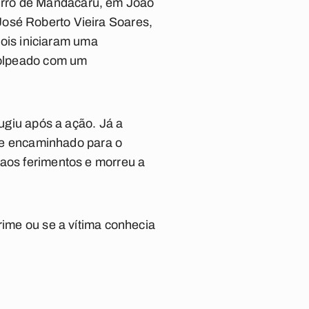
irro de Mandacaru, em João
José Roberto Vieira Soares,
ois iniciaram uma
 golpeado com um
fugiu após a ação. Já a
es e encaminhado para o
 aos ferimentos e morreu a
rime ou se a vítima conhecia