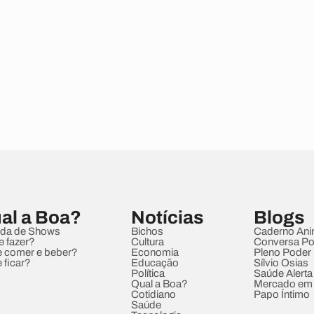
al a Boa?
Notícias
Blogs
da de Shows
Bichos
Caderno Ani
e fazer?
Cultura
Conversa Pol
 comer e beber?
Economia
Pleno Poder
 ficar?
Educação
Sílvio Osias
Política
Saúde Alerta
Qual a Boa?
Mercado em
Cotidiano
Papo Íntimo
Saúde