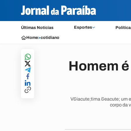
Esportes
Últimas Notícias
Política
Home
>
cotidiano
Homem é m
V&iacute;tima &eacute; um ex
corpo da 