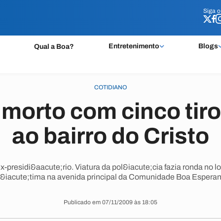
Siga 
Siga 
Entretenimento
Blogs
Qual a Boa?
COTIDIANO
orto com cinco tir
ao bairro do Cristo
-presidi&aacute;rio. Viatura da pol&iacute;cia fazia ronda no 
v&iacute;tima na avenida principal da Comunidade Boa Esperan
Publicado em 07/11/2009 às 18:05