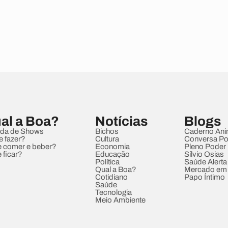
al a Boa?
Notícias
Blogs
da de Shows
Bichos
Caderno Ani
e fazer?
Cultura
Conversa Pol
 comer e beber?
Economia
Pleno Poder
 ficar?
Educação
Sílvio Osias
Política
Saúde Alerta
Qual a Boa?
Mercado em
Cotidiano
Papo Íntimo
Saúde
Tecnologia
Meio Ambiente