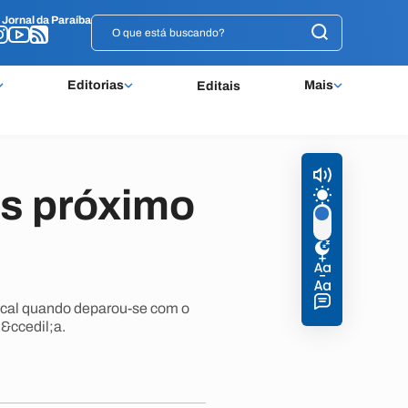
o
o
Jornal da Paraíba
Jornal da Paraíba
Editorias
Mais
Editais
os próximo
local quando deparou-se com o
&ccedil;a.