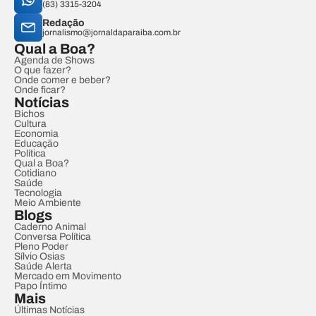
(83) 3315-3204
Redação
jornalismo@jornaldaparaiba.com.br
Qual a Boa?
Agenda de Shows
O que fazer?
Onde comer e beber?
Onde ficar?
Notícias
Bichos
Cultura
Economia
Educação
Política
Qual a Boa?
Cotidiano
Saúde
Tecnologia
Meio Ambiente
Blogs
Caderno Animal
Conversa Política
Pleno Poder
Sílvio Osias
Saúde Alerta
Mercado em Movimento
Papo Íntimo
Mais
Últimas Notícias