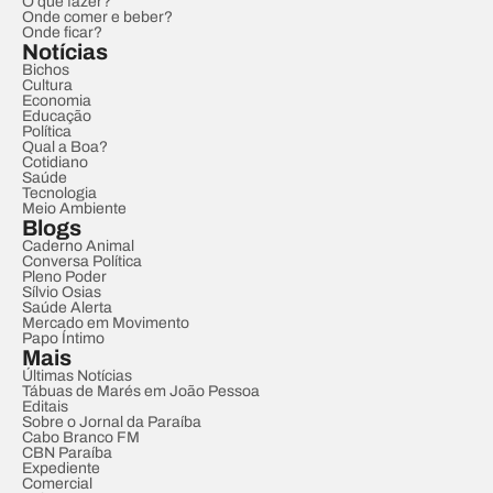
O que fazer?
Onde comer e beber?
Onde ficar?
Notícias
Bichos
Cultura
Economia
Educação
Política
Qual a Boa?
Cotidiano
Saúde
Tecnologia
Meio Ambiente
Blogs
Caderno Animal
Conversa Política
Pleno Poder
Sílvio Osias
Saúde Alerta
Mercado em Movimento
Papo Íntimo
Mais
Últimas Notícias
Tábuas de Marés em João Pessoa
Editais
Sobre o Jornal da Paraíba
Cabo Branco FM
CBN Paraíba
Expediente
Comercial