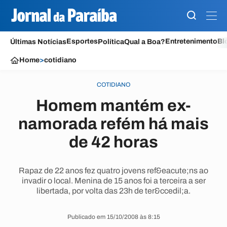
Esportes
Entretenimento
Bl
Últimas Notícias
Política
Qual a Boa?
Home
>
cotidiano
COTIDIANO
Homem mantém ex-
namorada refém há mais
de 42 horas
Rapaz de 22 anos fez quatro jovens ref&eacute;ns ao
invadir o local. Menina de 15 anos foi a terceira a ser
libertada, por volta das 23h de ter&ccedil;a.
Publicado em 15/10/2008 às 8:15