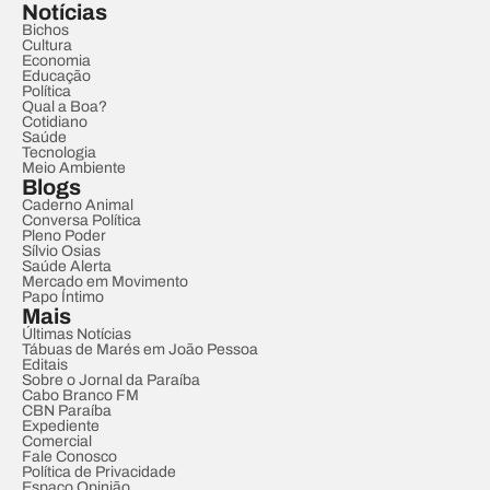
Notícias
Bichos
Cultura
Economia
Educação
Política
Qual a Boa?
Cotidiano
Saúde
Tecnologia
Meio Ambiente
Blogs
Caderno Animal
Conversa Política
Pleno Poder
Sílvio Osias
Saúde Alerta
Mercado em Movimento
Papo Íntimo
Mais
Últimas Notícias
Tábuas de Marés em João Pessoa
Editais
Sobre o Jornal da Paraíba
Cabo Branco FM
CBN Paraíba
Expediente
Comercial
Fale Conosco
Política de Privacidade
Espaço Opinião