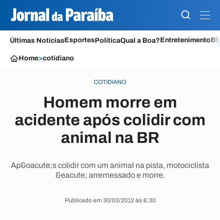
Esportes
Entretenimento
Bl
Últimas Notícias
Política
Qual a Boa?
Home
>
cotidiano
COTIDIANO
Homem morre em
acidente após colidir com
animal na BR
Ap&oacute;s colidir com um animal na pista, motociclista
&eacute; arremessado e morre.
Publicado em 30/03/2012 às 6:30