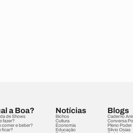
al a Boa?
Notícias
Blogs
da de Shows
Bichos
Caderno Ani
e fazer?
Cultura
Conversa Pol
 comer e beber?
Economia
Pleno Poder
 ficar?
Educação
Sílvio Osias