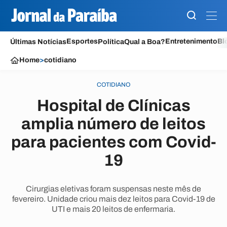
Esportes
Entretenimento
Bl
Últimas Notícias
Política
Qual a Boa?
Home
>
cotidiano
COTIDIANO
Hospital de Clínicas
amplia número de leitos
para pacientes com Covid-
19
Cirurgias eletivas foram suspensas neste mês de
fevereiro. Unidade criou mais dez leitos para Covid-19 de
UTI e mais 20 leitos de enfermaria.