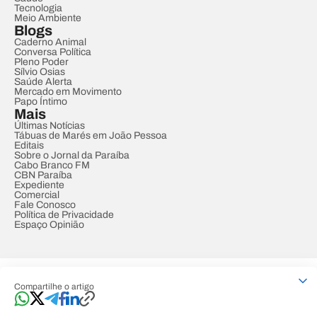
Tecnologia
Meio Ambiente
Blogs
Caderno Animal
Conversa Política
Pleno Poder
Sílvio Osias
Saúde Alerta
Mercado em Movimento
Papo Íntimo
Mais
Últimas Notícias
Tábuas de Marés em João Pessoa
Editais
Sobre o Jornal da Paraíba
Cabo Branco FM
CBN Paraíba
Expediente
Comercial
Fale Conosco
Política de Privacidade
Espaço Opinião
© REDE PARAÍBA DE COMUNICAÇÃO
Compartilhe o artigo
Developed by
Designed by