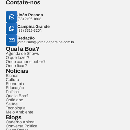
Contate-nos
João Pessoa
(83) 2106.1892
Campina Grande
(83) 3315-3204
Redação
jornalismo@jornaldaparaiba.com.br
Qual a Boa?
Agenda de Shows
O que fazer?
Onde comer e beber?
Onde ficar?
Notícias
Bichos
Cultura
Economia
Educação
Política
Qual a Boa?
Cotidiano
Saúde
Tecnologia
Meio Ambiente
Blogs
Caderno Animal
Conversa Política