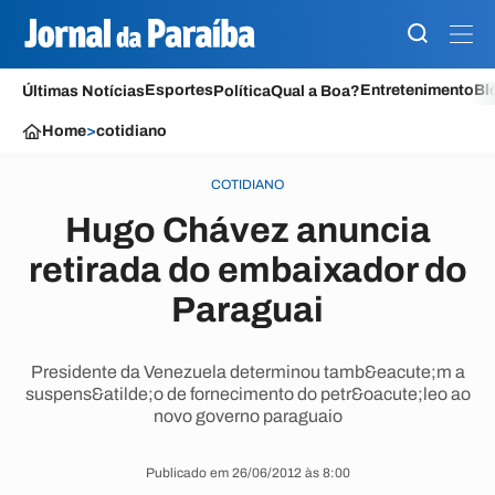
Esportes
Entretenimento
Bl
Últimas Notícias
Política
Qual a Boa?
Home
>
cotidiano
COTIDIANO
Hugo Chávez anuncia
retirada do embaixador do
Paraguai
Presidente da Venezuela determinou tamb&eacute;m a
suspens&atilde;o de fornecimento do petr&oacute;leo ao
novo governo paraguaio
Publicado em 26/06/2012 às 8:00