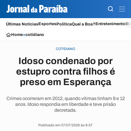
Esportes
Entretenimento
Bl
Últimas Notícias
Política
Qual a Boa?
Home
>
cotidiano
COTIDIANO
Idoso condenado por
estupro contra filhos é
preso em Esperança
Crimes ocorreram em 2012, quando vítimas tinham 9 e 12
anos. Idoso respondia em liberdade e teve prisão
decretada.
Publicado em 07/07/2026 às 9:57