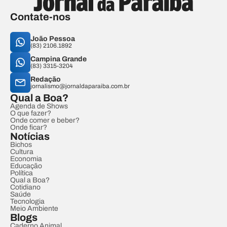
Contate-nos
João Pessoa
(83) 2106.1892
Campina Grande
(83) 3315-3204
Redação
jornalismo@jornaldaparaiba.com.br
Qual a Boa?
Agenda de Shows
O que fazer?
Onde comer e beber?
Onde ficar?
Notícias
Bichos
Cultura
Economia
Educação
Política
Qual a Boa?
Cotidiano
Saúde
Tecnologia
Meio Ambiente
Blogs
Caderno Animal