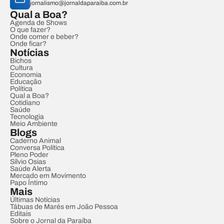
jornalismo@jornaldaparaiba.com.br
Qual a Boa?
Agenda de Shows
O que fazer?
Onde comer e beber?
Onde ficar?
Notícias
Bichos
Cultura
Economia
Educação
Política
Qual a Boa?
Cotidiano
Saúde
Tecnologia
Meio Ambiente
Blogs
Caderno Animal
Conversa Política
Pleno Poder
Sílvio Osias
Saúde Alerta
Mercado em Movimento
Papo Íntimo
Mais
Últimas Notícias
Tábuas de Marés em João Pessoa
Editais
Sobre o Jornal da Paraíba