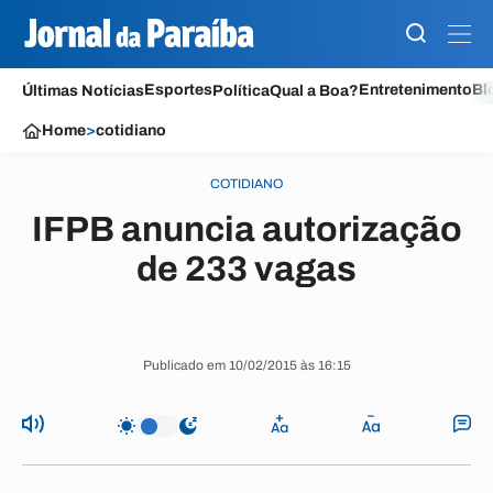
Esportes
Entretenimento
Bl
Últimas Notícias
Política
Qual a Boa?
Home
>
cotidiano
COTIDIANO
IFPB anuncia autorização
de 233 vagas
Publicado em 10/02/2015 às 16:15