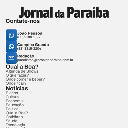
Contate-nos
João Pessoa
(83) 2106.1892
Campina Grande
(83) 3315-3204
Redação
jornalismo@jornaldaparaiba.com.br
Qual a Boa?
Agenda de Shows
O que fazer?
Onde comer e beber?
Onde ficar?
Notícias
Bichos
Cultura
Economia
Educação
Política
Qual a Boa?
Cotidiano
Saúde
Tecnologia