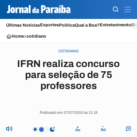
Esportes
Entretenimento
Bl
Últimas Notícias
Política
Qual a Boa?
Home
>
cotidiano
COTIDIANO
IFRN realiza concurso
para seleção de 75
professores
Publicado em 27/07/2015 às 11:15