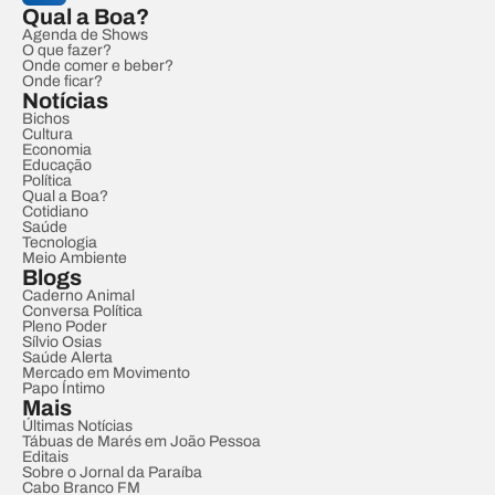
Qual a Boa?
Agenda de Shows
O que fazer?
Onde comer e beber?
Onde ficar?
Notícias
Bichos
Cultura
Economia
Educação
Política
Qual a Boa?
Cotidiano
Saúde
Tecnologia
Meio Ambiente
Blogs
Caderno Animal
Conversa Política
Pleno Poder
Sílvio Osias
Saúde Alerta
Mercado em Movimento
Papo Íntimo
Mais
Últimas Notícias
Tábuas de Marés em João Pessoa
Editais
Sobre o Jornal da Paraíba
Cabo Branco FM