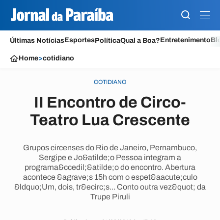
Esportes
Entretenimento
Bl
Últimas Notícias
Política
Qual a Boa?
Home
>
cotidiano
COTIDIANO
II Encontro de Circo-
Teatro Lua Crescente
Grupos circenses do Rio de Janeiro, Pernambuco,
Sergipe e Jo&atilde;o Pessoa integram a
programa&ccedil;&atilde;o do encontro. Abertura
acontece &agrave;s 15h com o espet&aacute;culo
&ldquo;Um, dois, tr&ecirc;s... Conto outra vez&quot; da
Trupe Piruli