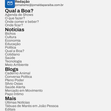
Redação
jornalismo@jornaldaparaiba.com.br
Qual a Boa?
Agenda de Shows
O que fazer?
Onde comer e beber?
Onde ficar?
Notícias
Bichos
Cultura
Economia
Educação
Política
Qual a Boa?
Cotidiano
Saúde
Tecnologia
Meio Ambiente
Blogs
Caderno Animal
Conversa Política
Pleno Poder
Sílvio Osias
Saúde Alerta
Mercado em Movimento
Papo Íntimo
Mais
Últimas Notícias
Tábuas de Marés em João Pessoa
Editais