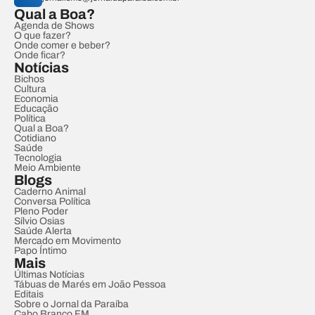
Qual a Boa?
Agenda de Shows
O que fazer?
Onde comer e beber?
Onde ficar?
Notícias
Bichos
Cultura
Economia
Educação
Política
Qual a Boa?
Cotidiano
Saúde
Tecnologia
Meio Ambiente
Blogs
Caderno Animal
Conversa Política
Pleno Poder
Sílvio Osias
Saúde Alerta
Mercado em Movimento
Papo Íntimo
Mais
Últimas Notícias
Tábuas de Marés em João Pessoa
Editais
Sobre o Jornal da Paraíba
Cabo Branco FM