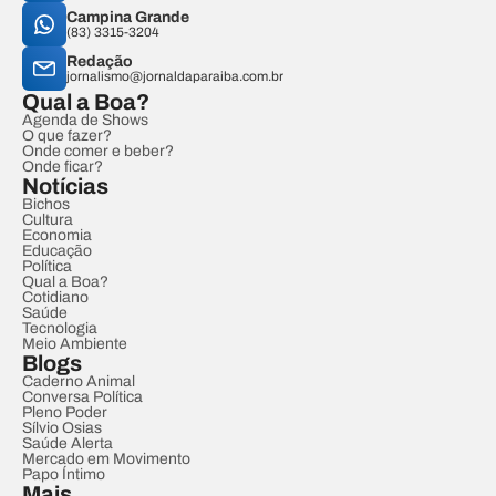
Campina Grande
(83) 3315-3204
Redação
jornalismo@jornaldaparaiba.com.br
Qual a Boa?
Agenda de Shows
O que fazer?
Onde comer e beber?
Onde ficar?
Notícias
Bichos
Cultura
Economia
Educação
Política
Qual a Boa?
Cotidiano
Saúde
Tecnologia
Meio Ambiente
Blogs
Caderno Animal
Conversa Política
Pleno Poder
Sílvio Osias
Saúde Alerta
Mercado em Movimento
Papo Íntimo
Mais