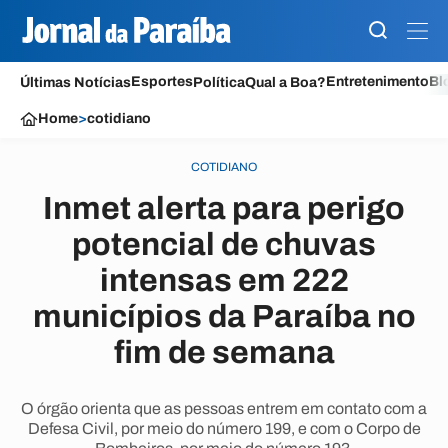
Esportes
Entretenimento
Bl
Últimas Notícias
Política
Qual a Boa?
Home
>
cotidiano
COTIDIANO
Inmet alerta para perigo
potencial de chuvas
intensas em 222
municípios da Paraíba no
fim de semana
O órgão orienta que as pessoas entrem em contato com a
Defesa Civil, por meio do número 199, e com o Corpo de