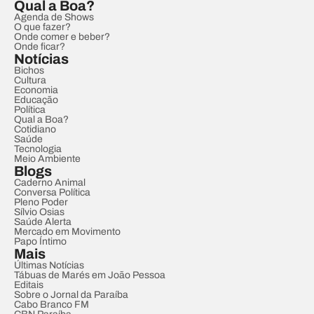
Qual a Boa?
Agenda de Shows
O que fazer?
Onde comer e beber?
Onde ficar?
Notícias
Bichos
Cultura
Economia
Educação
Política
Qual a Boa?
Cotidiano
Saúde
Tecnologia
Meio Ambiente
Blogs
Caderno Animal
Conversa Política
Pleno Poder
Sílvio Osias
Saúde Alerta
Mercado em Movimento
Papo Íntimo
Mais
Últimas Notícias
Tábuas de Marés em João Pessoa
Editais
Sobre o Jornal da Paraíba
Cabo Branco FM