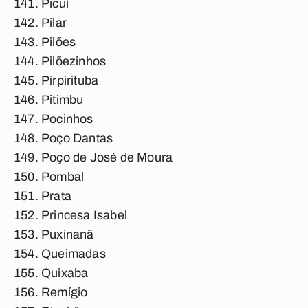
Picuí
Pilar
Pilões
Pilõezinhos
Pirpirituba
Pitimbu
Pocinhos
Poço Dantas
Poço de José de Moura
Pombal
Prata
Princesa Isabel
Puxinanã
Queimadas
Quixaba
Remígio