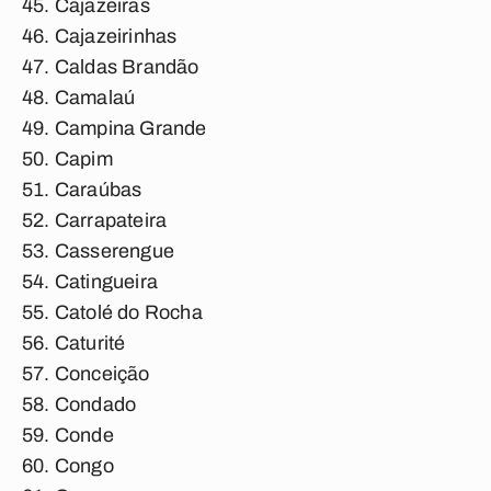
Cajazeiras
Cajazeirinhas
Caldas Brandão
Camalaú
Campina Grande
Capim
Caraúbas
Carrapateira
Casserengue
Catingueira
Catolé do Rocha
Caturité
Conceição
Condado
Conde
Congo