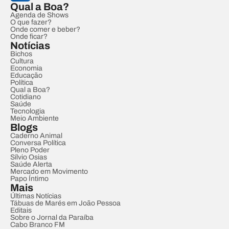
Qual a Boa?
Agenda de Shows
O que fazer?
Onde comer e beber?
Onde ficar?
Notícias
Bichos
Cultura
Economia
Educação
Política
Qual a Boa?
Cotidiano
Saúde
Tecnologia
Meio Ambiente
Blogs
Caderno Animal
Conversa Política
Pleno Poder
Sílvio Osias
Saúde Alerta
Mercado em Movimento
Papo Íntimo
Mais
Últimas Notícias
Tábuas de Marés em João Pessoa
Editais
Sobre o Jornal da Paraíba
Cabo Branco FM