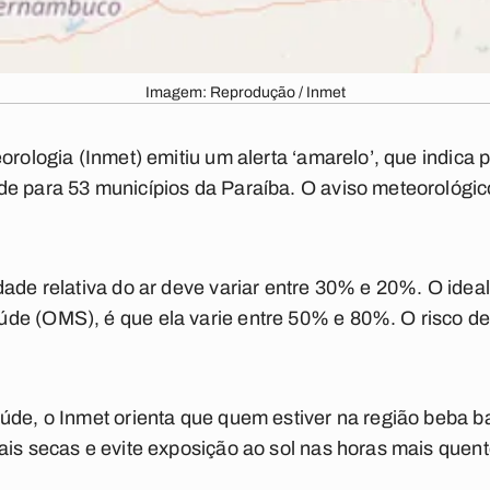
Imagem: Reprodução / Inmet
orologia (Inmet) emitiu um alerta ‘amarelo’, que indica 
e para 53 municípios da Paraíba. O aviso meteorológico
dade relativa do ar deve variar entre 30% e 20%. O idea
e (OMS), é que ela varie entre 50% e 80%. O risco de i
úde, o Inmet orienta que quem estiver na região beba bas
ais secas e evite exposição ao sol nas horas mais quent