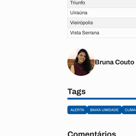
Triunfo
Uiraúna
Vieirópolis
Vista Serrana
Bruna Couto
Tags
ALERTA
BAIXA UMIDADE
CLIMA
Comentários