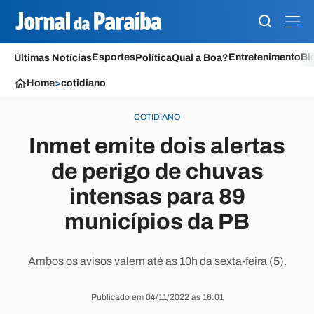
Esportes
Entretenimento
Bl
Últimas Notícias
Política
Qual a Boa?
Home
>
cotidiano
COTIDIANO
Inmet emite dois alertas
de perigo de chuvas
intensas para 89
municípios da PB
Ambos os avisos valem até as 10h da sexta-feira (5).
Publicado em 04/11/2022 às 16:01