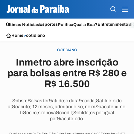
Esportes
Entretenimento
Bl
Últimas Notícias
Política
Qual a Boa?
Home
>
cotidiano
COTIDIANO
Inmetro abre inscrição
para bolsas entre R$ 280 e
R$ 16.500
&nbsp;Bolsas ter&atilde;o dura&ccedil;&atilde;o de
at&eacute; 12 meses, admitindo-se, no m&aacute;ximo,
tr&ecirc;s renova&ccedil;&otilde;es por igual
per&iacute;odo.