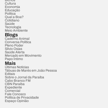
Bichos
Cultura
Economia
Educação
Política
Qual a Boa?
Cotidiano
Saúde
Tecnologia
Meio Ambiente
Blogs
Caderno Animal
Conversa Política
Pleno Poder
Sílvio Osias
Saúde Alerta
Mercado em Movimento
Papo Íntimo
Mais
Últimas Notícias
Tábuas de Marés em João Pessoa
Editais
Sobre o Jornal da Paraíba
Cabo Branco FM
CBN Paraíba
Expediente
Comercial
Fale Conosco
Política de Privacidade
Espaço Opinião