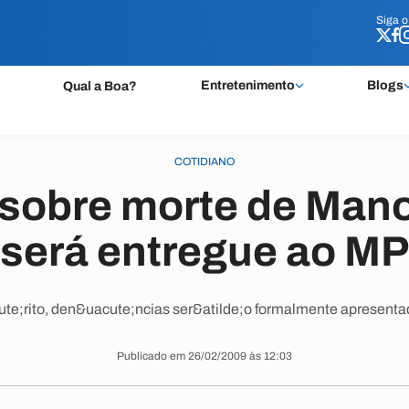
Siga 
Siga 
Entretenimento
Blogs
Qual a Boa?
COTIDIANO
 sobre morte de Man
será entregue ao MP
te;rito, den&uacute;ncias ser&atilde;o formalmente apresentad
Publicado em 26/02/2009 às 12:03