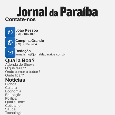
Contate-nos
João Pessoa
(83) 2106.1892
Campina Grande
(83) 3315-3204
Redação
jornalismo@jornaldaparaiba.com.br
Qual a Boa?
Agenda de Shows
O que fazer?
Onde comer e beber?
Onde ficar?
Notícias
Bichos
Cultura
Economia
Educação
Política
Qual a Boa?
Cotidiano
Saúde
Tecnologia