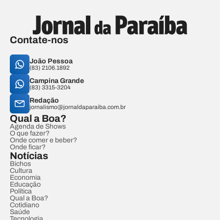
Contate-nos
João Pessoa
(83) 2106.1892
Campina Grande
(83) 3315-3204
Redação
jornalismo@jornaldaparaiba.com.br
Qual a Boa?
Agenda de Shows
O que fazer?
Onde comer e beber?
Onde ficar?
Notícias
Bichos
Cultura
Economia
Educação
Política
Qual a Boa?
Cotidiano
Saúde
Tecnologia