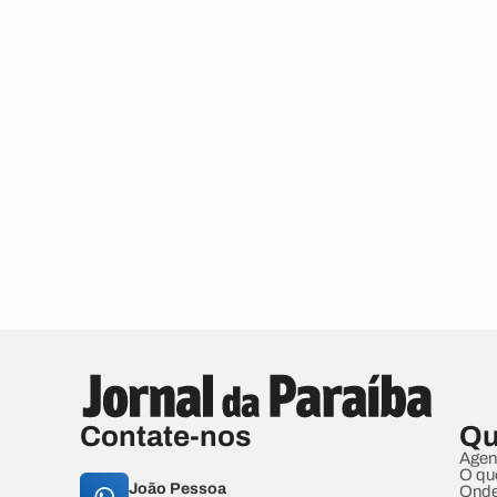
Contate-nos
Qu
Agen
O qu
João Pessoa
Onde