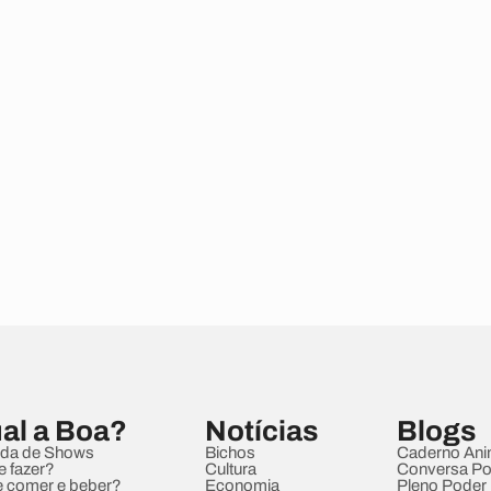
al a Boa?
Notícias
Blogs
da de Shows
Bichos
Caderno Ani
e fazer?
Cultura
Conversa Pol
 comer e beber?
Economia
Pleno Poder