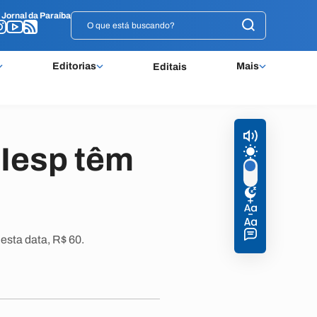
o
o
Jornal da Paraíba
Jornal da Paraíba
Editorias
Mais
Editais
 Iesp têm
esta data, R$ 60.