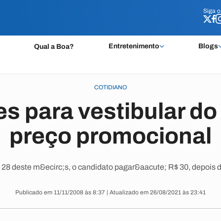
Siga 
Siga 
Entretenimento
Blogs
Qual a Boa?
COTIDIANO
es para vestibular do
preço promocional
 28 deste m&ecirc;s, o candidato pagar&aacute; R$ 30, depois d
Publicado em 11/11/2008 às 8:37 | Atualizado em 26/08/2021 às 23:41