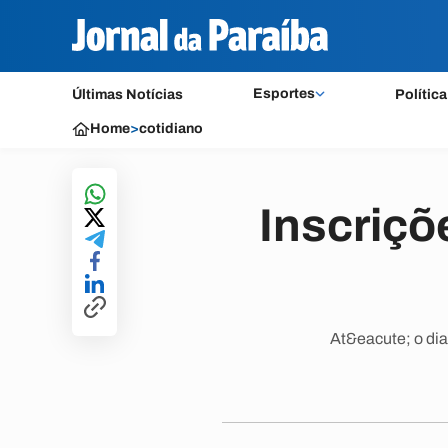
Esportes
Últimas Notícias
Política
Home
>
cotidiano
Inscriçõ
At&eacute; o dia