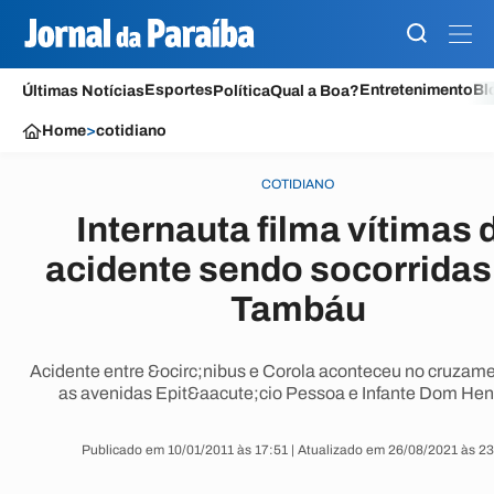
Esportes
Entretenimento
Bl
Últimas Notícias
Política
Qual a Boa?
Home
>
cotidiano
COTIDIANO
Internauta filma vítimas 
acidente sendo socorrida
Tambáu
Acidente entre &ocirc;nibus e Corola aconteceu no cruzame
as avenidas Epit&aacute;cio Pessoa e Infante Dom Hen
Publicado em 10/01/2011 às 17:51 | Atualizado em 26/08/2021 às 2