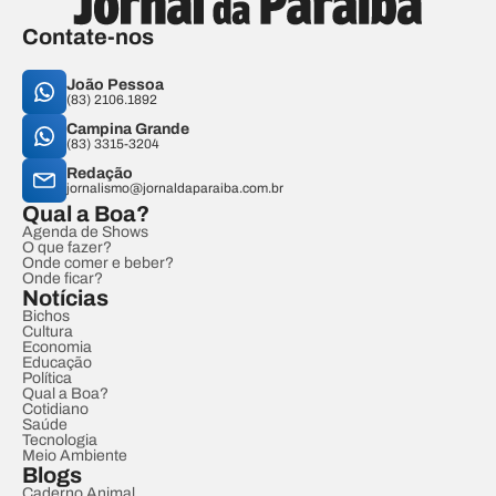
Contate-nos
João Pessoa
(83) 2106.1892
Campina Grande
(83) 3315-3204
Redação
jornalismo@jornaldaparaiba.com.br
Qual a Boa?
Agenda de Shows
O que fazer?
Onde comer e beber?
Onde ficar?
Notícias
Bichos
Cultura
Economia
Educação
Política
Qual a Boa?
Cotidiano
Saúde
Tecnologia
Meio Ambiente
Blogs
Caderno Animal