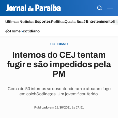
Esportes
Entretenimento
Bl
Últimas Notícias
Política
Qual a Boa?
Home
>
cotidiano
COTIDIANO
Internos do CEJ tentam
fugir e são impedidos pela
PM
Cerca de 50 internos se desentenderam e atearam fogo
em colch&otilde;es. Um jovem ficou ferido.
Publicado em 28/10/2011 às 17:51