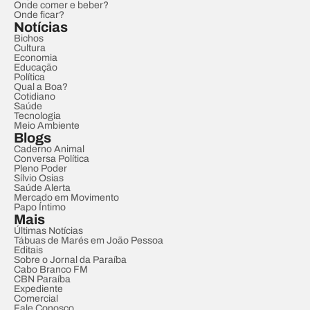
Onde comer e beber?
Onde ficar?
Notícias
Bichos
Cultura
Economia
Educação
Política
Qual a Boa?
Cotidiano
Saúde
Tecnologia
Meio Ambiente
Blogs
Caderno Animal
Conversa Política
Pleno Poder
Sílvio Osias
Saúde Alerta
Mercado em Movimento
Papo Íntimo
Mais
Últimas Notícias
Tábuas de Marés em João Pessoa
Editais
Sobre o Jornal da Paraíba
Cabo Branco FM
CBN Paraíba
Expediente
Comercial
Fale Conosco