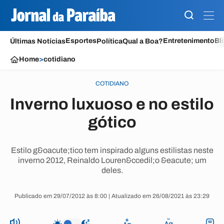
Esportes
Entretenimento
Bl
Últimas Notícias
Política
Qual a Boa?
Home
>
cotidiano
COTIDIANO
Inverno luxuoso e no estilo
gótico
Estilo g&oacute;tico tem inspirado alguns estilistas neste
inverno 2012, Reinaldo Louren&ccedil;o &eacute; um
deles.
Publicado em 29/07/2012 às 8:00 | Atualizado em 26/08/2021 às 23:29