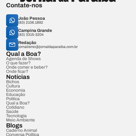
Contate-nos
João Pessoa
(83) 2106.1892
Campina Grande
(83) 3315-3204
Redação
jornalismo@jornaldaparaiba.com.br
Qual a Boa?
Agenda de Shows
O que fazer?
Onde comer e beber?
Onde ficar?
Notícias
Bichos
Cultura
Economia
Educação
Política
Qual a Boa?
Cotidiano
Saúde
Tecnologia
Meio Ambiente
Blogs
Caderno Animal
Conversa Política