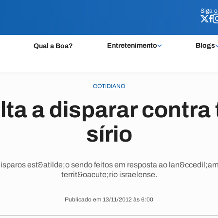
Siga 
Siga 
Entretenimento
Blogs
Qual a Boa?
COTIDIANO
lta a disparar contra 
sírio
disparos est&atilde;o sendo feitos em resposta ao lan&ccedil;am
territ&oacute;rio israelense.
Publicado em 13/11/2012 às 6:00