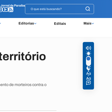
o
o
Jornal da Paraíba
Jornal da Paraíba
Editorias
Mais
Editais
território
ento de morteiros contra o