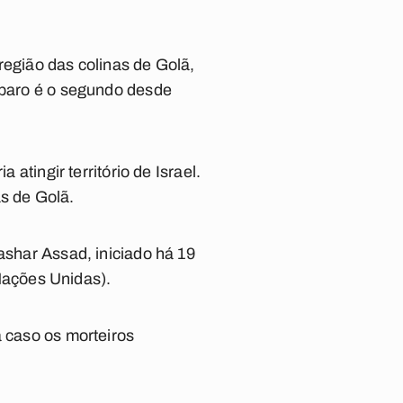
 região das colinas de Golã,
isparo é o segundo desde
 atingir território de Israel.
as de Golã.
ashar Assad, iniciado há 19
Nações Unidas).
a caso os morteiros