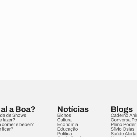
al a Boa?
Notícias
Blogs
da de Shows
Bichos
Caderno Ani
e fazer?
Cultura
Conversa Pol
 comer e beber?
Economia
Pleno Poder
 ficar?
Educação
Sílvio Osias
Política
Saúde Alerta