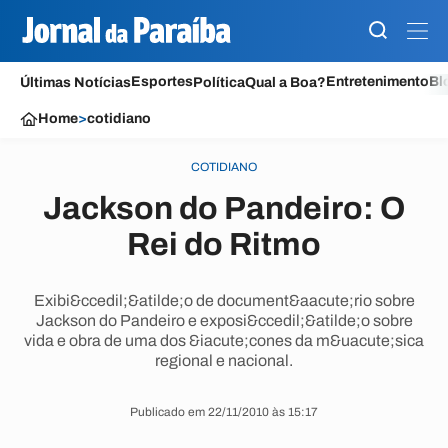
Esportes
Entretenimento
Bl
Últimas Notícias
Política
Qual a Boa?
Home
>
cotidiano
COTIDIANO
Jackson do Pandeiro: O
Rei do Ritmo
Exibi&ccedil;&atilde;o de document&aacute;rio sobre
Jackson do Pandeiro e exposi&ccedil;&atilde;o sobre
vida e obra de uma dos &iacute;cones da m&uacute;sica
regional e nacional.
Publicado em 22/11/2010 às 15:17