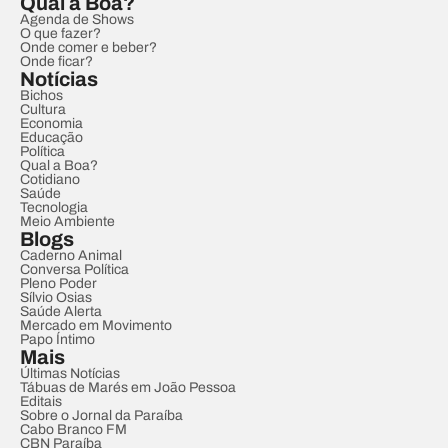
Qual a Boa?
Agenda de Shows
O que fazer?
Onde comer e beber?
Onde ficar?
Notícias
Bichos
Cultura
Economia
Educação
Política
Qual a Boa?
Cotidiano
Saúde
Tecnologia
Meio Ambiente
Blogs
Caderno Animal
Conversa Política
Pleno Poder
Sílvio Osias
Saúde Alerta
Mercado em Movimento
Papo Íntimo
Mais
Últimas Notícias
Tábuas de Marés em João Pessoa
Editais
Sobre o Jornal da Paraíba
Cabo Branco FM
CBN Paraíba